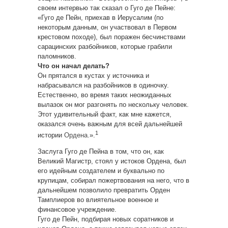
своем интервью так сказал о Гуго де Пейне:
«Гуго де Пейн, приехав в Иерусалим (по
некоторым данным, он участвовал в Первом
крестовом походе), был поражен бесчинствами
сарацинских разбойников, которые грабили
паломников.
Что он начал делать?
Он прятался в кустах у источника и
набрасывался на разбойников в одиночку.
Естественно, во время таких неожиданных
вылазок он мог разгонять по нескольку человек.
Этот удивительный факт, как мне кажется,
оказался очень важным для всей дальнейшей
1
истории
Ордена
.».
Заслуга Гуго де Пейна в том, что он, как
Великий Магистр, стоял у истоков Ордена, был
его идейным создателем и буквально по
крупицам, собирал пожертвования на него, что в
дальнейшем позволило превратить Орден
Тамплиеров во влиятельное военное и
финансовое учреждение.
Гуго де Пейн, подбирая новых соратников и