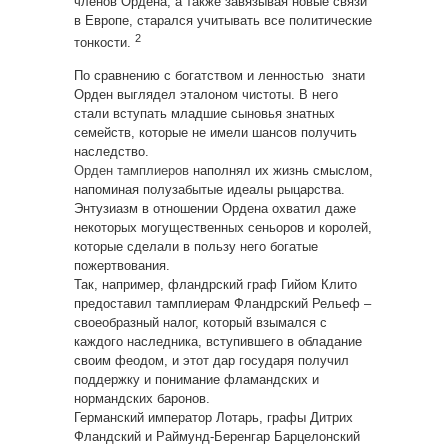
членов Ордена, а также завязывая новые связи
в Европе, старался учитывать все политические
2
тонкости.
По сравнению с богатством и ленностью знати
Орден выглядел эталоном чистоты. В него
стали вступать младшие сыновья знатных
семейств, которые не имели шансов получить
наследство.
Орден тамплиеров
наполнял их жизнь смыслом,
напоминая полузабытые идеалы рыцарства.
Энтузиазм в отношении Ордена охватил даже
некоторых могущественных сеньоров и королей,
которые сделали в пользу него богатые
пожертвования.
Так, например, фландрский граф Гийом Клито
предоставил тамплиерам Фландрский Рельеф –
своеобразный налог, который взымался с
каждого наследника, вступившего в обладание
своим феодом, и этот дар государя получил
поддержку и понимание фламандских и
нормандских баронов.
Германский император Лотарь, графы Дитрих
Фландский и Раймунд-Беренгар Барцелонский