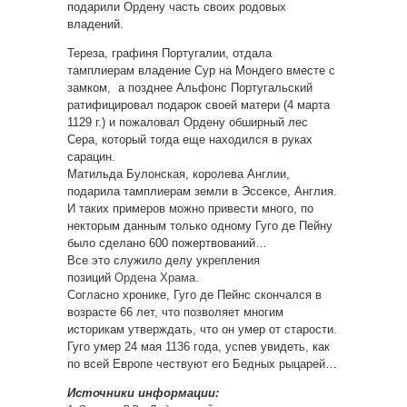
подарили Ордену часть своих родовых
владений.
Тереза, графиня Португалии, отдала
тамплиерам владение Сур на Мондего вместе с
замком, а позднее Альфонс Португальский
ратифицировал подарок своей матери (4 марта
1129 г.) и пожаловал Ордену обширный лес
Сера, который тогда еще находился в руках
сарацин.
Матильда Булонская, королева Англии,
подарила тамплиерам земли в Эссексе, Англия.
И таких примеров можно привести много, по
некторым данным только одному Гуго де Пейну
было сделано 600 пожертвований…
Все это служило делу укрепления
позиций
Ордена Храма
.
Согласно хронике, Гуго де Пейнс скончался в
возрасте 66 лет, что позволяет многим
историкам утверждать, что он умер от старости.
Гуго умер 24 мая 1136 года, успев увидеть, как
по всей Европе чествуют его Бедных рыцарей…
Источники информации: