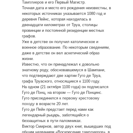
Тамплиеров
и его Первый Магистр.
Точная дата и место его рождения неизвестны, в
некоторых источниках указывается 1080 год и
деревня Пейнс, которая находилась в
двенадцати километрах от Труа, столицы
провинции и постоянной резиденции местных
графов.
Уже в детстве он получил католическое и
военное образование. По некоторым сведениям,
даже в детстве он вел аскетический образ
жизни.
Известно, что он принадлежал к довольно
знатному роду, обосновавшемуся в Шампани,
что подтверждают две хартии Гуго де Труа,
графа Труаского, относящиеся к 1100 году.
На одном (21 октября 1100 года) он подписался
Гуго де Пэнц, на втором — Гуго де Пэнцинс.
Гуго присоединился к
первому крестовому
походу
в возрасте 20 лет.
Гуго де Пейн предстает перед нами как
легендарный рыцарь, заботящийся о
беззащитных в пути паломниках.
Виктор Смирнов, автор двух книг, вышедших под
общим названием «Воскресение
тамплиеров
», в