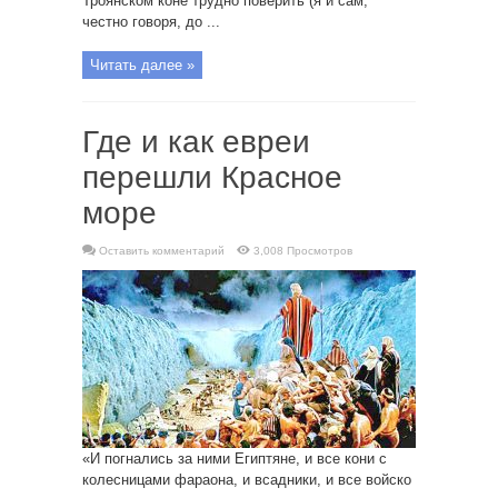
Троянском коне трудно поверить (я и сам,
честно говоря, до ...
Читать далее »
Где и как евреи
перешли Красное
море
Оставить комментарий
3,008 Просмотров
«И погнались за ними Египтяне, и все кони с
колесницами фараона, и всадники, и все войско