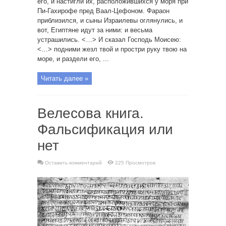
его, и настигли их, расположившихся у моря при
Пи-Гахирофе пред Ваал-Цефоном. Фараон
приблизился, и сыны Израилевы оглянулись, и
вот, Египтяне идут за ними: и весьма
устрашились. <…> И сказал Господь Моисею:
<…> подними жезл твой и простри руку твою на
море, и раздели его, ...
Читать далее »
Велесова книга.
Фальсификация или
нет
Оставить комментарий
225 Просмотров