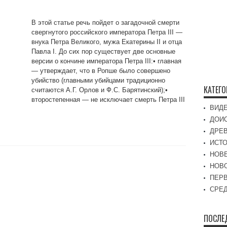
В этой статье речь пойдет о загадочной смерти
свергнутого российского императора Петра III —
внука Петра Великого, мужа Екатерины II и отца
Павла I. До сих пор существует две основные
версии о кончине императора Петра III:• rлавная
— утверждает, что в Ропше было совершено
убийство (rлавными убийцами традиционно
КАТЕГ
считаются A.Г. Орлов и Ф.С. Барятинский);•
второстепенная — не исключает смерть Петра III
ВИД
ДОИ
ДРЕ
ИСТО
НОВ
НОВ
ПЕР
СРЕД
ПОСЛЕ