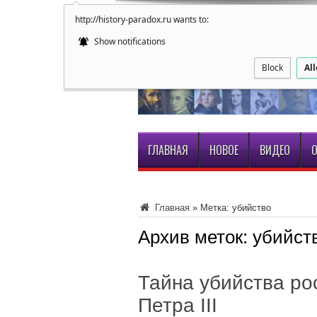
http://history-paradox.ru wants to:
Show notifications
Block
Al
ГЛАВНАЯ
НОВОЕ
ВИДЕО
О
Главная
»
Метка:
убийство
Архив меток:
убийст
Тайна убийства ро
Петра III