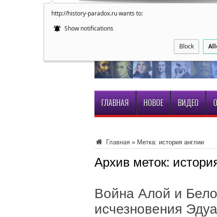
http://history-paradox.ru wants to:
Show notifications
Block
Al
ГЛАВНАЯ
НОВОЕ
ВИДЕО
О
Главная
»
Метка:
история англии
Архив меток:
истори
Война Алой и Бело
исчезновения Эдуа