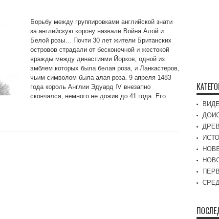
Борьбу между группировками английской знати
за английскую корону назвали Война Алой и
Белой розы… Почти 30 лет жители Британских
островов страдали от бесконечной и жестокой
вражды между династиями Йорков, одной из
эмблем которых была белая роза, и Ланкастеров,
чьим символом была алая роза. 9 апреля 1483
КАТЕГ
года король Англии Эдуард IV внезапно
скончался, немного не дожив до 41 года. Его ...
ВИД
ДОИ
ДРЕ
ИСТО
НОВ
НОВ
ПЕР
СРЕД
ПОСЛЕ