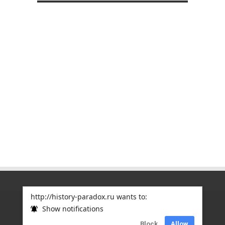
http://history-paradox.ru wants to:
Show notifications
Copyright © 2012
ПАРАДОКСЫ ИСТОРИИ
| Дизайн
Block
Allow