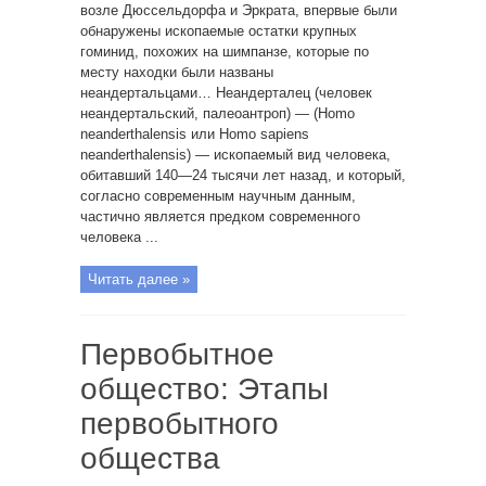
возле Дюссельдорфа и Эркрата, впервые были
обнаружены ископаемые остатки крупных
гоминид, похожих на шимпанзе, которые по
месту находки были названы
неандертальцами… Неандерталец (человек
неандертальский, палеоантроп) — (Homo
neanderthalensis или Homo sapiens
neanderthalensis) — ископаемый вид человека,
обитавший 140—24 тысячи лет назад, и который,
согласно современным научным данным,
частично является предком современного
человека ...
Читать далее »
Первобытное
общество: Этапы
первобытного
общества