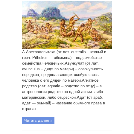
А Австралопитеки (от лат. аustralis – южный и
греч. Pithekos — обезьяна) – подсемейство
семейства человечьих.Авункулат (от лат.
аvunculus – дядя по матери) – совокупность
порядков, предполагающих особую связь
человека с его дядей по матери.Агнатное
родство (лат. agnatio – родство по отцу) – в
антропологии родство по одной линии: либо
материнской, либо отцовской.Адат (от араб.
адат — обычай) – название обычного права в
странах ...
Читать далее »