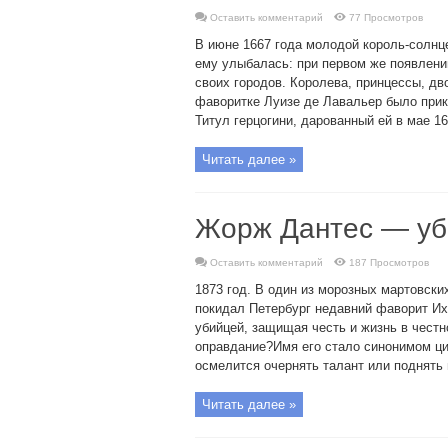
Оставить комментарий
77 Просмотров
В июне 1667 года молодой король-солнц
ему улыбалась: при первом же появлени
своих городов. Королева, принцессы, дв
фаворитке Луизе де Лавальер было прик
Титул герцогини, дарованный ей в мае 166
Читать далее »
Жорж Дантес — уб
Оставить комментарий
187 Просмотров
1873 год. В один из морозных мартовск
покидал Петербург недавний фаворит Их
убийцей, защищая честь и жизнь в честн
оправдание?Имя его стало синонимом ци
осмелится очернять талант или поднять н
Читать далее »