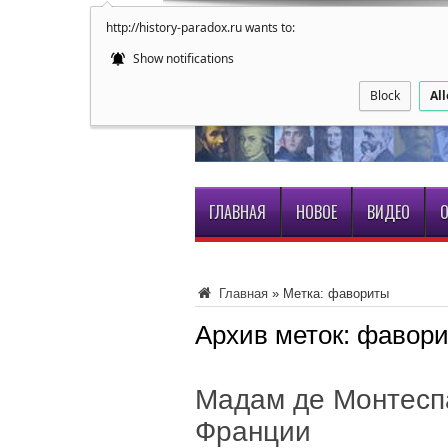
http://history-paradox.ru wants to:
Show notifications
Block
Al
ГЛАВНАЯ
НОВОЕ
ВИДЕО
О
Главная
»
Метка:
фавориты
Архив меток:
фавор
Мадам де Монтесп
Франции