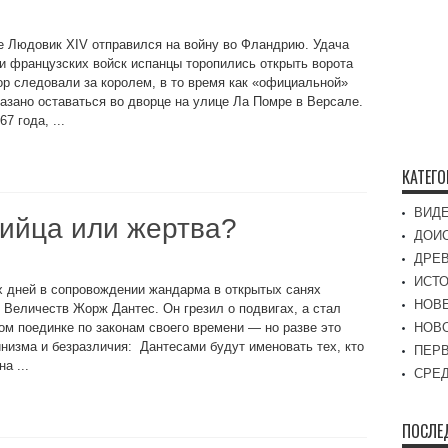
е Людовик XIV отправился на войну во Фландрию. Удача
и французских войск испанцы торопились открыть ворота
ор следовали за королем, в то время как «официальной»
азано оставаться во дворце на улице Ла Помре в Версале.
7 года, ...
КАТЕГ
ВИД
ийца или жертва?
ДОИ
ДРЕ
ИСТО
их дней в сопровождении жандарма в открытых санях
НОВ
 Величеств Жорж Дантес. Он грезил о подвигах, а стал
ом поединке по законам своего времени — но разве это
НОВ
низма и безразличия: Дантесами будут именовать тех, кто
ПЕР
а ...
СРЕД
ПОСЛЕ